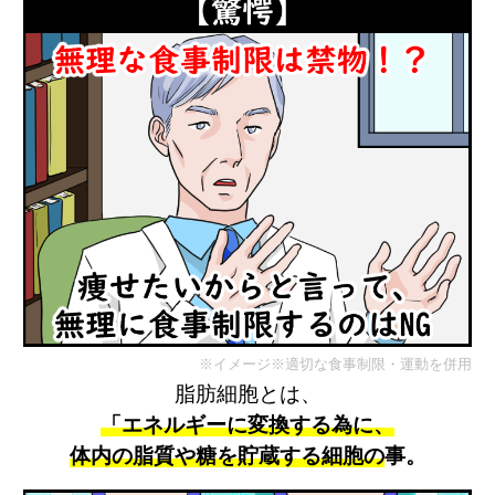
※イメージ
※適切な食事制限・運動を併用
脂肪細胞とは、
「
エネルギーに変換する為に、
体内の脂質や糖を貯蔵する細胞の
事。