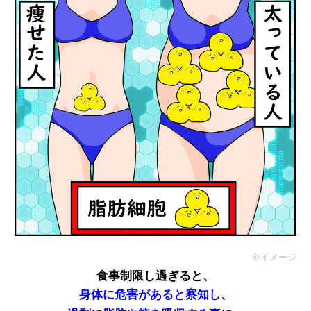
※イメージ
食事制限し過ぎると、
身
体に危害があると察知し
、