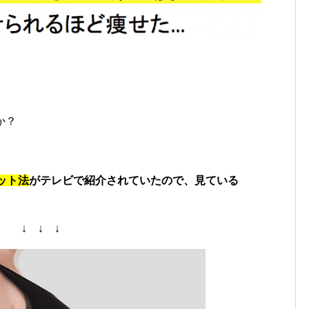
か？
ット法
がテレビで紹介されていたので、見ている
↓ ↓ ↓