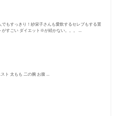
人でもすっきり！紗栄子さんも愛飲するセレブもする置
がすごい ダイエット※が続かない。。。 ...
ト 太もも 二の腕 お腹 ...